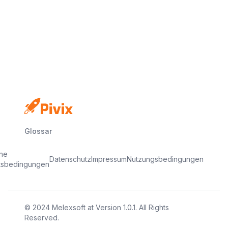
Keine Kreditkarte
Kostenloser Plan
In Minuten startklar
Glossar
ine
Datenschutz
Impressum
Nutzungsbedingungen
tsbedingungen
© 2024
Melexsoft
at
Version
1.0.1
. All Rights
Reserved.