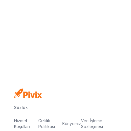
Kredi kartı yok
Ücretsiz plan
Dakikalar içinde yayında
Sözlük
Hizmet
Gizlilik
Veri İşleme
Künyemiz
Koşulları
Politikası
Sözleşmesi