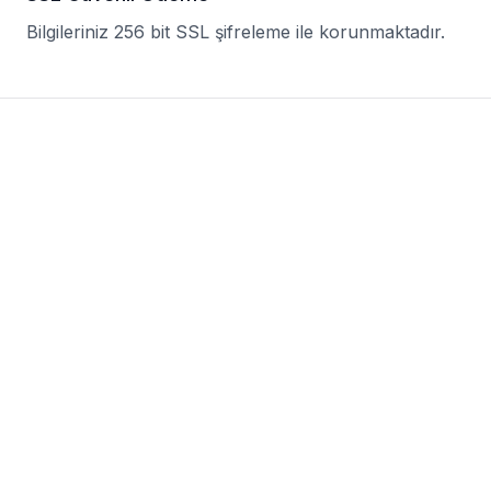
Bilgileriniz 256 bit SSL şifreleme ile korunmaktadır.
Free
Basic
Business
GENEL
Yapay Zekâ
Özellikleri (Beta)