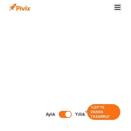
%20'YE
VARAN
Aylık
Yıllık
TASARRUF