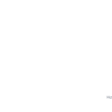
Kredi kartı yok
Ücretsiz plan
Dakikalar içinde yayında
Hiz