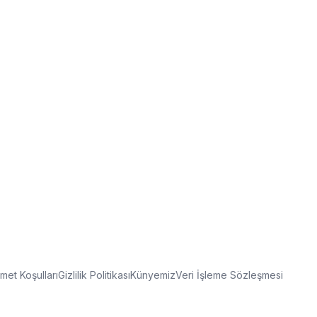
met Koşulları
Gizlilik Politikası
Künyemiz
Veri İşleme Sözleşmesi