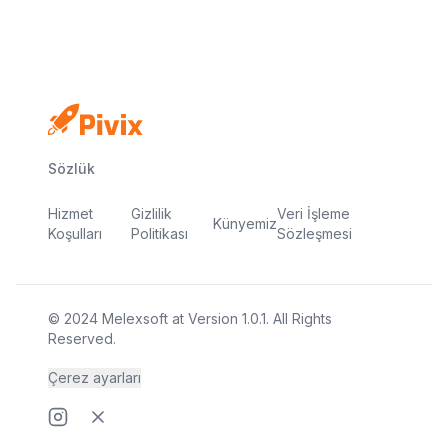
Sözlük
Hizmet
Gizlilik
Veri İşleme
Künyemiz
Koşulları
Politikası
Sözleşmesi
© 2024
Melexsoft
at
Version
1.0.1
. All Rights
Reserved.
Çerez ayarları
Instragram page
Twitter page