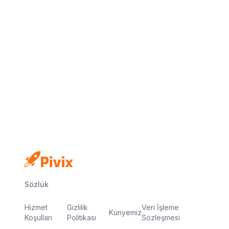
Kredi kartı yok
Ücretsiz plan
Dakikalar içinde yayında
Sözlük
Hizmet
Gizlilik
Veri İşleme
Künyemiz
Koşulları
Politikası
Sözleşmesi