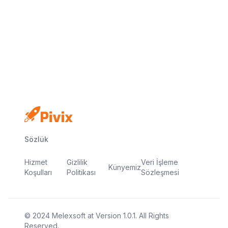
Kredi kartı yok
Ücretsiz plan
Dakikalar içinde yayında
Sözlük
Hizmet
Gizlilik
Veri İşleme
Künyemiz
Koşulları
Politikası
Sözleşmesi
© 2024
Melexsoft
at
Version
1.0.1
. All Rights
Reserved.