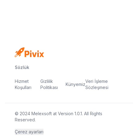
Kredi kartı yok
Ücretsiz plan
Dakikalar içinde yayında
Sözlük
Hizmet
Gizlilik
Veri İşleme
Künyemiz
Koşulları
Politikası
Sözleşmesi
© 2024
Melexsoft
at
Version
1.0.1
. All Rights
Reserved.
Çerez ayarları