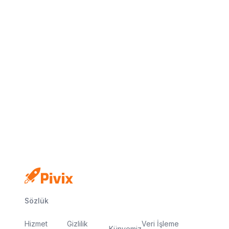
Kredi kartı yok
Ücretsiz plan
Dakikalar içinde yayında
Sözlük
Hizmet
Gizlilik
Veri İşleme
Künyemiz