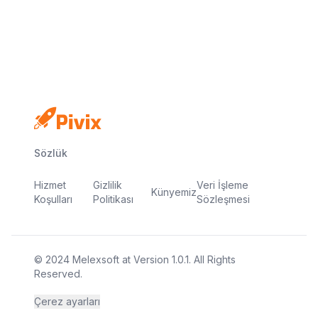
Kredi kartı yok
Ücretsiz plan
Dakikalar içinde yayında
Sözlük
Hizmet
Gizlilik
Veri İşleme
Künyemiz
Koşulları
Politikası
Sözleşmesi
© 2024
Melexsoft
at
Version
1.0.1
. All Rights
Reserved.
Çerez ayarları