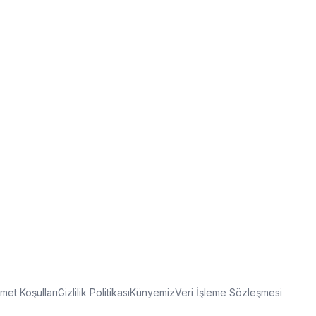
met Koşulları
Gizlilik Politikası
Künyemiz
Veri İşleme Sözleşmesi