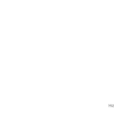
Kredi kartı yok
Ücretsiz plan
Dakikalar içinde yayında
Hiz