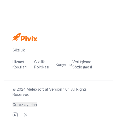
Dakikalar içinde yayında
Sözlük
Hizmet
Gizlilik
Veri İşleme
Künyemiz
Koşulları
Politikası
Sözleşmesi
© 2024
Melexsoft
at
Version
1.0.1
. All Rights
Reserved.
Çerez ayarları