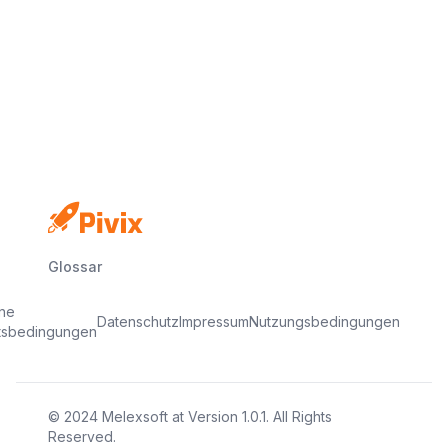
Keine Kreditkarte
Kostenloser Plan
In Minuten startklar
Glossar
ine
Datenschutz
Impressum
Nutzungsbedingungen
tsbedingungen
© 2024
Melexsoft
at
Version
1.0.1
. All Rights
Reserved.