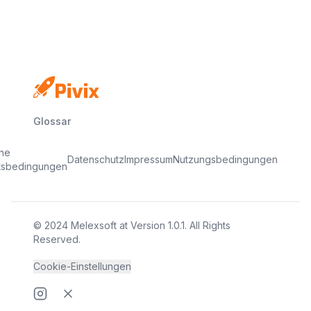
Glossar
ine
Datenschutz
Impressum
Nutzungsbedingungen
tsbedingungen
© 2024
Melexsoft
at
Version
1.0.1
. All Rights
Reserved.
Cookie-Einstellungen
Instragram page
Twitter page