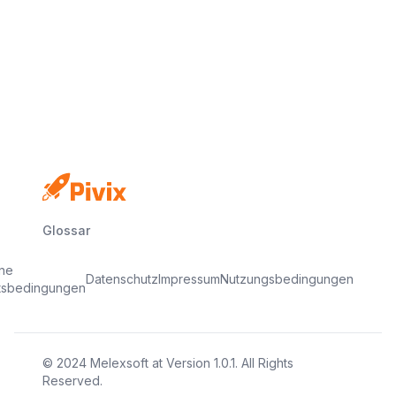
Keine Kreditkarte
Kostenloser Plan
In Minuten startklar
Glossar
ine
Datenschutz
Impressum
Nutzungsbedingungen
tsbedingungen
© 2024
Melexsoft
at
Version
1.0.1
. All Rights
Reserved.