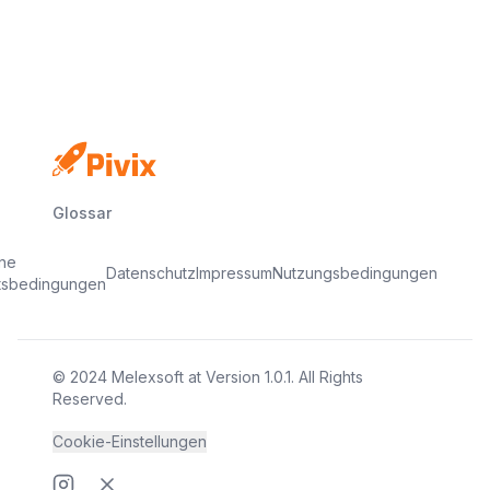
In Minuten startklar
Glossar
ine
Datenschutz
Impressum
Nutzungsbedingungen
tsbedingungen
© 2024
Melexsoft
at
Version
1.0.1
. All Rights
Reserved.
Cookie-Einstellungen