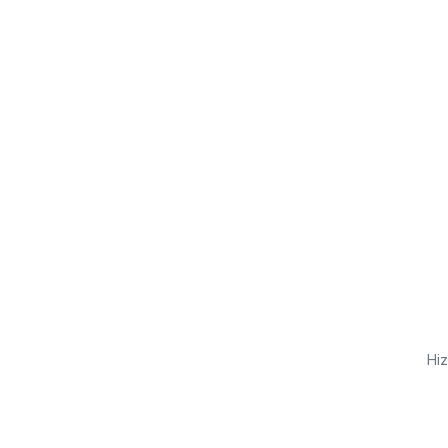
Kredi kartı yok
Ücretsiz plan
Dakikalar içinde yayında
Hiz