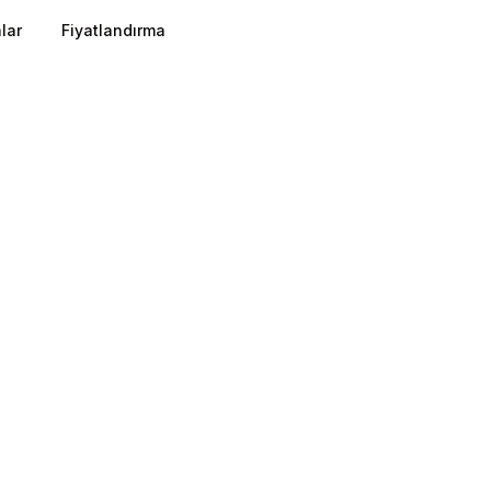
lar
Fiyatlandırma
leme geleneksel huniyi tersine çevirir: Geniş bir ağ atıp lea