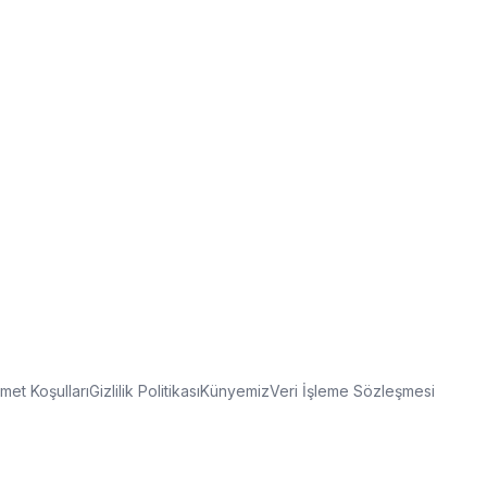
met Koşulları
Gizlilik Politikası
Künyemiz
Veri İşleme Sözleşmesi