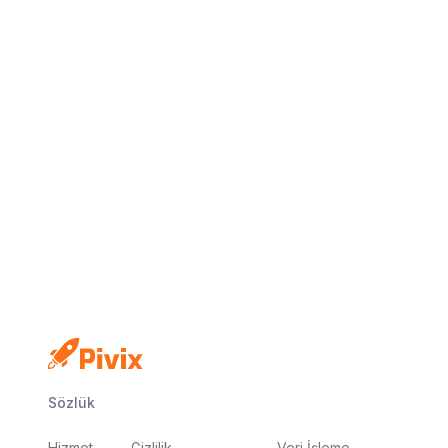
Kredi kartı yok
Ücretsiz plan
Dakikalar içinde yayında
Sözlük
Hizmet
Gizlilik
Veri İşleme