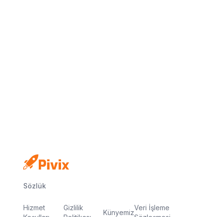
Kredi kartı yok
Ücretsiz plan
Dakikalar içinde yayında
Sözlük
Hizmet
Gizlilik
Veri İşleme
Künyemiz