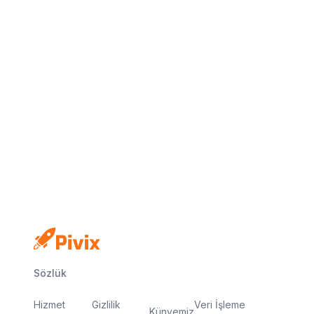
Kredi kartı yok
Ücretsiz plan
Dakikalar içinde yayında
Sözlük
Hizmet
Gizlilik
Veri İşleme
Künyemiz