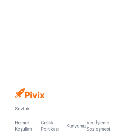
Kredi kartı yok
Ücretsiz plan
Dakikalar içinde yayında
Sözlük
Hizmet
Gizlilik
Veri İşleme
Künyemiz
Koşulları
Politikası
Sözleşmesi