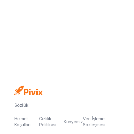
Kredi kartı yok
Ücretsiz plan
Dakikalar içinde yayında
Sözlük
Hizmet
Gizlilik
Veri İşleme
Künyemiz
Koşulları
Politikası
Sözleşmesi