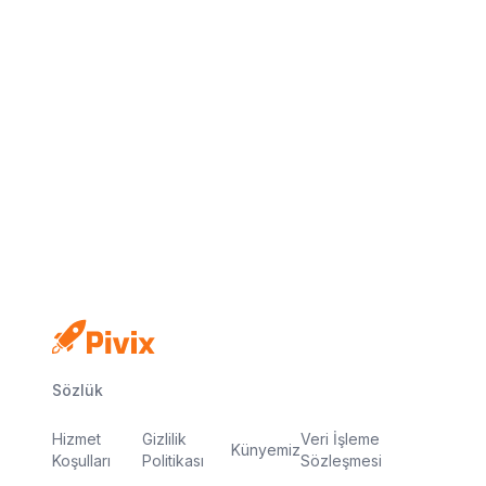
Kredi kartı yok
Ücretsiz plan
Dakikalar içinde yayında
Sözlük
Hizmet
Gizlilik
Veri İşleme
Künyemiz
Koşulları
Politikası
Sözleşmesi