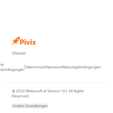
Keine Kreditkarte
Kostenloser Plan
In Minuten startklar
Glossar
ine
Datenschutz
Impressum
Nutzungsbedingungen
tsbedingungen
© 2024
Melexsoft
at
Version
1.0.1
. All Rights
Reserved.
Cookie-Einstellungen