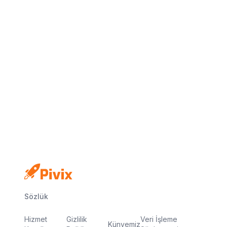
Kredi kartı yok
Ücretsiz plan
Dakikalar içinde yayında
Sözlük
Hizmet
Gizlilik
Veri İşleme
Künyemiz