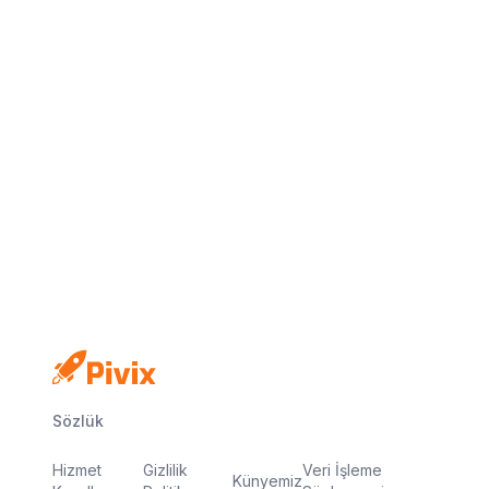
Kredi kartı yok
Ücretsiz plan
Dakikalar içinde yayında
Sözlük
Hizmet
Gizlilik
Veri İşleme
Künyemiz