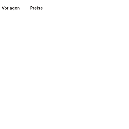
Vorlagen
Preise
d erfasst, wenn eine Sitzung nur einen Seitenaufruf ohne q